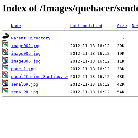
Index of /Images/quehacer/send
Name
Last modified
Size
De
Parent Directory
image002.jpg
image005.jpg
image006.jpg
panel1.jpg
panel2Camino_Santiag..>
senalGR.jpg
senalPR.jpg